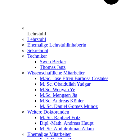
Lehrstuhl
Lehrstuhl
Ehemalige Lehrstuhlinhaberin
Sekretariat
Techniker
Swen Becker
Thomas Janz
Wissenschaftliche Mitarbeiter
M.Sc. Jose Efren Barbosa Costales
M. Sc. Obaidullah Yadgar
M.Sc. Wenyan Ye
M.Sc. Mengsen Jia
M.Sc. Andreas Köhler
M. Sc. Daniel Gomez Munoz
Weitere Doktoranden
M. Sc. Raphael Fritz
Dipl.-Math. Andreas Haupt
M. Sc. Abdulrahman Allam
Ehemalige Mitarbeiter