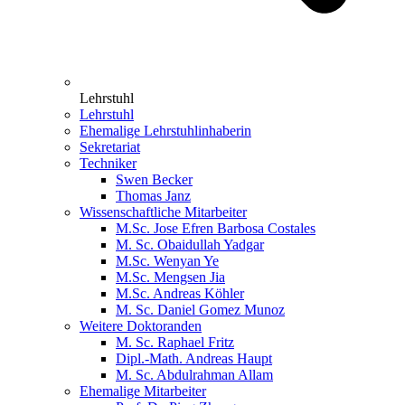
Lehrstuhl
Lehrstuhl
Ehemalige Lehrstuhlinhaberin
Sekretariat
Techniker
Swen Becker
Thomas Janz
Wissenschaftliche Mitarbeiter
M.Sc. Jose Efren Barbosa Costales
M. Sc. Obaidullah Yadgar
M.Sc. Wenyan Ye
M.Sc. Mengsen Jia
M.Sc. Andreas Köhler
M. Sc. Daniel Gomez Munoz
Weitere Doktoranden
M. Sc. Raphael Fritz
Dipl.-Math. Andreas Haupt
M. Sc. Abdulrahman Allam
Ehemalige Mitarbeiter