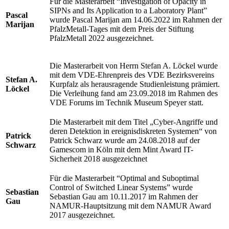
Für die Masterarbeit “Investigation of Opacity in
SIPNs and Its Application to a Laboratory Plant”
Pascal
wurde Pascal Marijan am 14.06.2022 im Rahmen der
Marijan
PfalzMetall-Tages mit dem Preis der Stiftung
PfalzMetall 2022 ausgezeichnet.
Die Masterarbeit von Herrn Stefan A. Löckel wurde
mit dem VDE-Ehrenpreis des VDE Bezirksvereins
Stefan A.
Kurpfalz als herausragende Studienleistung prämiert.
Löckel
Die Verleihung fand am 23.09.2018 im Rahmen des
VDE Forums im Technik Museum Speyer statt.
Die Masterarbeit mit dem Titel „Cyber-Angriffe und
deren Detektion in ereignisdiskreten Systemen“ von
Patrick
Patrick Schwarz wurde am 24.08.2018 auf der
Schwarz
Gamescom in Köln mit dem Mint Award IT-
Sicherheit 2018 ausgezeichnet
Für die Masterarbeit “Optimal and Suboptimal
Control of Switched Linear Systems” wurde
Sebastian
Sebastian Gau am 10.11.2017 im Rahmen der
Gau
NAMUR-Hauptsitzung mit dem NAMUR Award
2017 ausgezeichnet.