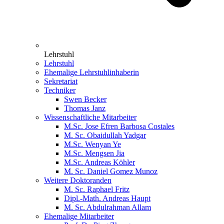
Lehrstuhl
Lehrstuhl
Ehemalige Lehrstuhlinhaberin
Sekretariat
Techniker
Swen Becker
Thomas Janz
Wissenschaftliche Mitarbeiter
M.Sc. Jose Efren Barbosa Costales
M. Sc. Obaidullah Yadgar
M.Sc. Wenyan Ye
M.Sc. Mengsen Jia
M.Sc. Andreas Köhler
M. Sc. Daniel Gomez Munoz
Weitere Doktoranden
M. Sc. Raphael Fritz
Dipl.-Math. Andreas Haupt
M. Sc. Abdulrahman Allam
Ehemalige Mitarbeiter