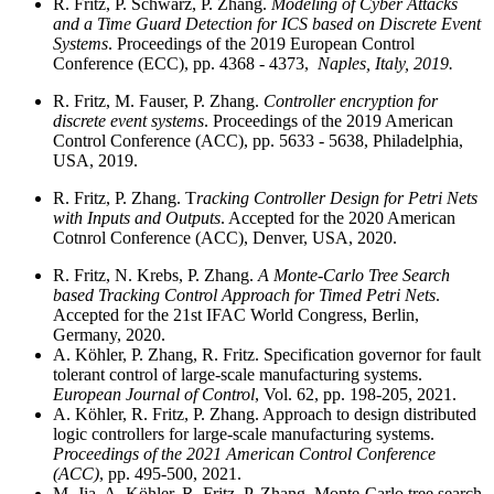
R. Fritz, P. Schwarz, P. Zhang.
Modeling of Cyber Attacks
and a Time Guard Detection for ICS based on Discrete Event
Systems
. Proceedings of the 2019 European Control
Conference (ECC), pp. 4368 - 4373,
Naples, Italy, 2019.
R. Fritz, M. Fauser, P. Zhang.
Controller encryption for
discrete event systems
. Proceedings of the 2019 American
Control Conference (ACC), pp. 5633 - 5638, Philadelphia,
USA, 2019.
R. Fritz, P. Zhang. T
racking Controller Design for Petri Nets
with Inputs and Outputs
. Accepted for the 2020 American
Cotnrol Conference (ACC), Denver, USA, 2020.
R. Fritz, N. Krebs, P. Zhang.
A Monte-Carlo Tree Search
based Tracking Control Approach for Timed Petri Nets
.
Accepted for the 21st IFAC World Congress, Berlin,
Germany, 2020.
A. Köhler, P. Zhang, R. Fritz. Specification governor for fault
tolerant control of large-scale manufacturing systems.
European Journal of Control
, Vol. 62, pp. 198-205, 2021.
A. Köhler, R. Fritz, P. Zhang. Approach to design distributed
logic controllers for large-scale manufacturing systems.
Proceedings of the 2021 American Control Conference
(ACC)
, pp. 495-500, 2021.
M. Jia, A. Köhler, R. Fritz, P. Zhang. Monte-Carlo tree search