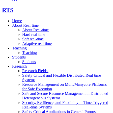
RTS
Home
About Real-time
About Real-time
Hard real-time
Soft real-time
Adaptive real-time
Teaching
Teaching
Students
Students
Research
Research Fields:
Safety-Critical and Flexible Distributed Real-time
Systems
Resource Management on Multi/Manycore Platforms
for Safe Execution
Safe and Secure Resource Management in Distributed
Heterogeneous Systems
Security, Resilience, and Flexibility in Time-Triggered
Real-time Systems
Safety Critical Applications in General Purpose